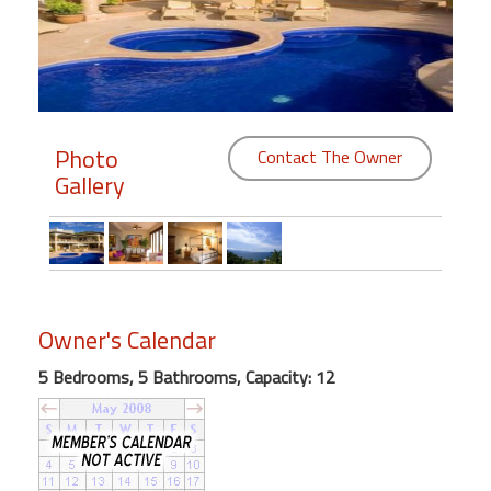
Members
Login
-
Photo
Contact The Owner
Gallery
Featured
"Against
The
Wind"
Owner's Calendar
Beach
Front
5 Bedrooms, 5 Bathrooms, Capacity: 12
Condo,
Great
Rates
Year