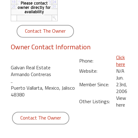
round
Kamaole
Beach
Contact The Owner
Royale
-
Owner Contact Information
Maui
3
Click
Phone:
Bedroom
here
Galvan Real Estate
-
Website:
N/A
Armando Contreras
Kihei
Jun.
..
Member Since:
23rd,
Puerto Vallarta, Mexico, Jalisco
2006
48380
View
Other Listings:
here
Contact The Owner