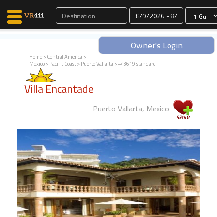
Dates
Owner's Login
Home
>
Central America
>
Mexico
>
Pacific Coast
>
Puerto Vallarta
> #43619 standard
Map Search
Villa Encantade
Favorites
Communications
Puerto Vallarta, Mexico
0
Faves
Fling
Faves
Why VR411?
Renters
Owners