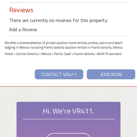
Reviews
There are currently no reviews for this property.
Add a Review
We offer a diverse selection of private vacation home rentals, condos, cabins and beach
lodging in Mexico including Puerto Vallarta vacation rentals in Puerto Vallarta, Mexico.
Home
>
Central America
>
Mexico
>
Pacific Coast
>
Puerto Vallarta
> #43619 standard
CONTACT VR411
JOIN NOW
Hi. We're VR411.